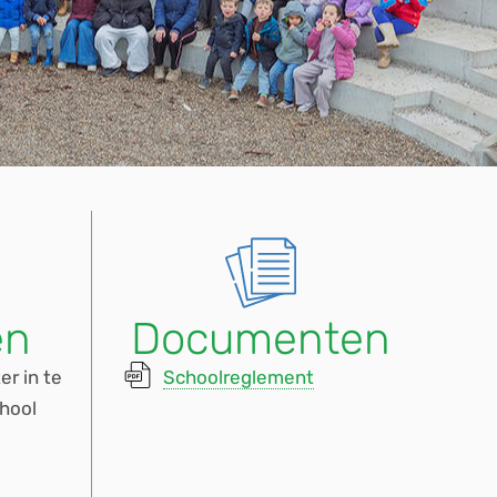
en
Documenten
r in te
Schoolreglement
chool