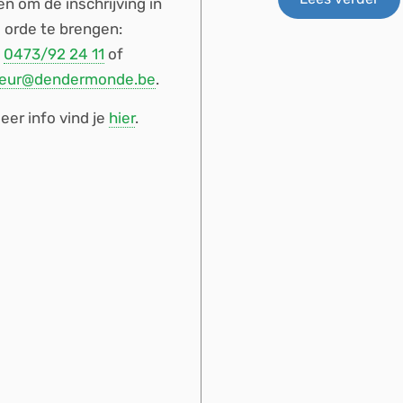
n om de inschrijving in
orde te brengen:
0473/92 24 11
of
keur@dendermonde.be
.
eer info vind je
hier
.