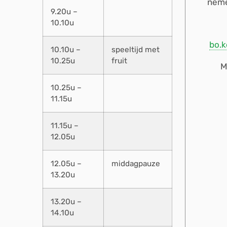
neme
9.20u –
10.10u
bo.
10.10u –
speeltijd met
10.25u
fruit
M
10.25u –
11.15u
11.15u –
12.05u
12.05u –
middagpauze
13.20u
13.20u –
14.10u