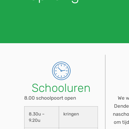
Schooluren
8.00 schoolpoort open
We w
Dende
naschoo
8.30u –
kringen
9.20u
om tij