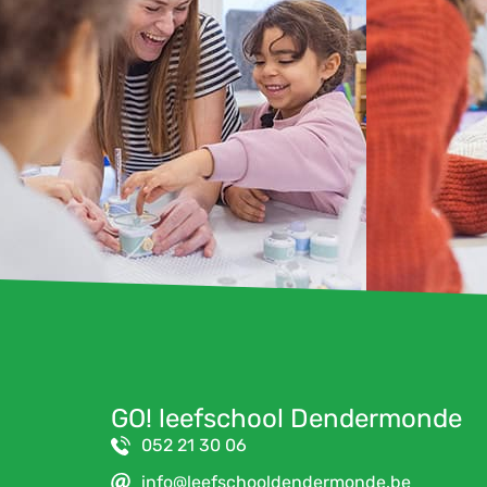
GO! leefschool Dendermonde
052 21 30 06
info@leefschooldendermonde.be