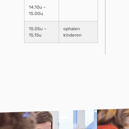
14.10u –
15.00u
15.05u –
ophalen
15.15u
kinderen