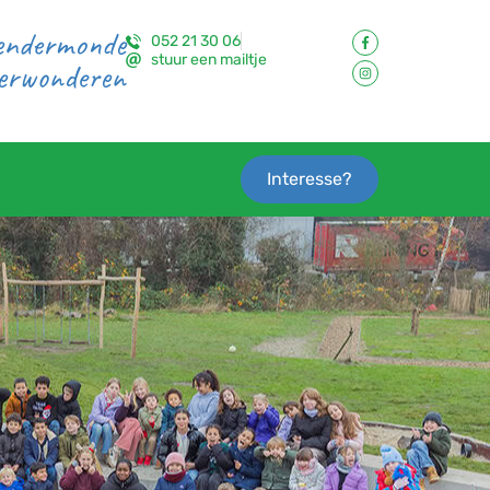
Dendermonde
052 21 30 06
stuur een mailtje
verwonderen
Interesse?