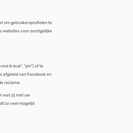
kt om gebruikersprofielen te
e websites voor soortgelijke
 ik leuk", "pin") of te
 is afgeleid van Facebook en
de reclame.
n wat zij met uw
dt zo veel mogelijk