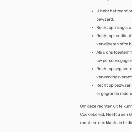
U hebt het recht 
bewaard.
Recht op inzage: u
Recht op rectificat
verwijderen of te 
Als u ons toestemm
uw persoonsgegeve
Recht op gegevens 
verwerkingsverantw
Recht op bezwaar:
er gegronde redene
Om deze rechten uit te kun
Cookiebeleid. Heeft u een 
recht om een klacht in te d