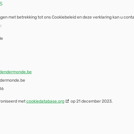
s
gen met betrekking tot ons Cookiebeleid en deze verklaring kan u con
:
de
oldendermonde.be
ndermonde.be
06
hroniseerd met
cookiedatabase.org
op 21 december 2023.