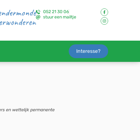
Dendermonde
052 21 30 06
stuur een mailtje
verwonderen
Interesse?
ers en wettelijk permanente