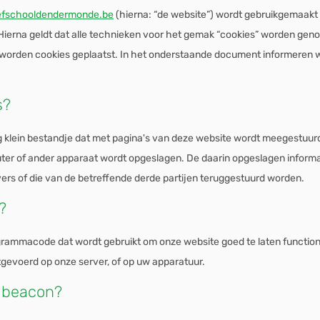
eefschooldendermonde.be
(hierna: “de website”) wordt gebruikgemaakt
ierna geldt dat alle technieken voor het gemak “cookies” worden geno
 worden cookies geplaatst. In het onderstaande document informeren wi
s?
g klein bestandje dat met pagina's van deze website wordt meegestuu
ter of ander apparaat wordt opgeslagen. De daarin opgeslagen informat
ers of die van de betreffende derde partijen teruggestuurd worden.
?
ogrammacode dat wordt gebruikt om onze website goed te laten functione
gevoerd op onze server, of op uw apparatuur.
b beacon?